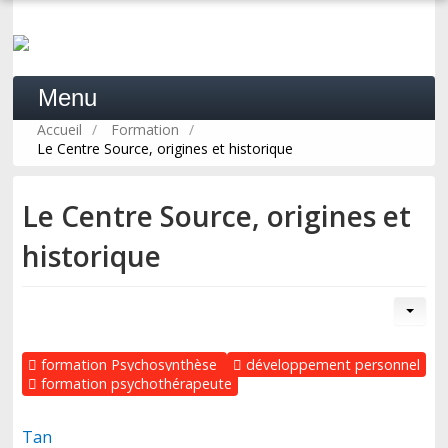
Menu
Accueil
/
Formation
/
Le Centre Source, origines et historique
ACCUEIL
Le Centre Source, origines et
historique
LA PSYCHOSYNTHÈSE
PRATIQUE
formation Psychosynthèse
développement personnel
formation psychothérapeute
FORMATION
Tan
PROFESSIONNELS