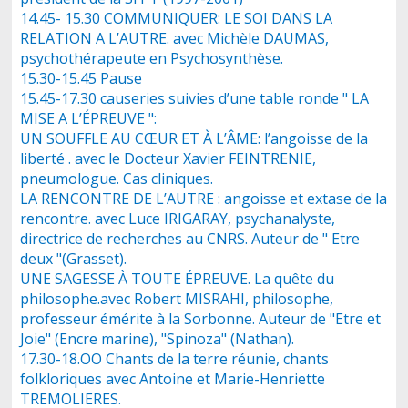
14.45- 15.30 COMMUNIQUER: LE SOI DANS LA
RELATION A L’AUTRE. avec Michèle DAUMAS,
psychothérapeute en Psychosynthèse.
15.30-15.45 Pause
15.45-17.30 causeries suivies d’une table ronde " LA
MISE A L’ÉPREUVE ":
UN SOUFFLE AU CŒUR ET À L’ÂME: l’angoisse de la
liberté . avec le Docteur Xavier FEINTRENIE,
pneumologue. Cas cliniques.
LA RENCONTRE DE L’AUTRE : angoisse et extase de la
rencontre. avec Luce IRIGARAY, psychanalyste,
directrice de recherches au CNRS. Auteur de " Etre
deux "(Grasset).
UNE SAGESSE À TOUTE ÉPREUVE. La quête du
philosophe.avec Robert MISRAHI, philosophe,
professeur émérite à la Sorbonne. Auteur de "Etre et
Joie" (Encre marine), "Spinoza" (Nathan).
17.30-18.OO Chants de la terre réunie, chants
folkloriques avec Antoine et Marie-Henriette
TREMOLIERES.