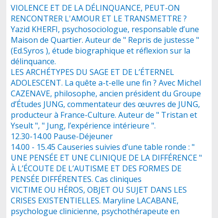
VIOLENCE ET DE LA DÉLINQUANCE, PEUT-ON
RENCONTRER L'AMOUR ET LE TRANSMETTRE ?
Yazid KHERFI, psychosociologue, responsable d’une
Maison de Quartier. Auteur de " Repris de justesse "
(Ed.Syros ), étude biographique et réflexion sur la
délinquance.
LES ARCHÉTYPES DU SAGE ET DE L’ÉTERNEL
ADOLESCENT. La quête a-t-elle une fin ? Avec Michel
CAZENAVE, philosophe, ancien président du Groupe
d’Études JUNG, commentateur des œuvres de JUNG,
producteur à France-Culture. Auteur de " Tristan et
Yseult ", " Jung, l’expérience intérieure ".
12.30-14.00 Pause-Déjeuner
14.00 - 15.45 Causeries suivies d’une table ronde : "
UNE PENSÉE ET UNE CLINIQUE DE LA DIFFÉRENCE "
À L’ÉCOUTE DE L’AUTISME ET DES FORMES DE
PENSÉE DIFFÉRENTES. Cas cliniques
VICTIME OU HÉROS, OBJET OU SUJET DANS LES
CRISES EXISTENTIELLES. Maryline LACABANE,
psychologue clinicienne, psychothérapeute en