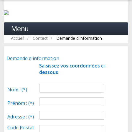
Menu
Accueil
/
Contact
/
Demande d'information
ACCUEIL
Demande d'information
Saisissez vos coordonnées ci-
dessous
LA PSYCHOSYNTHÈSE
Nom : (*)
PRATIQUE
Prénom : (*)
FORMATION
Adresse : (*)
Code Postal :
PROFESSIONNELS